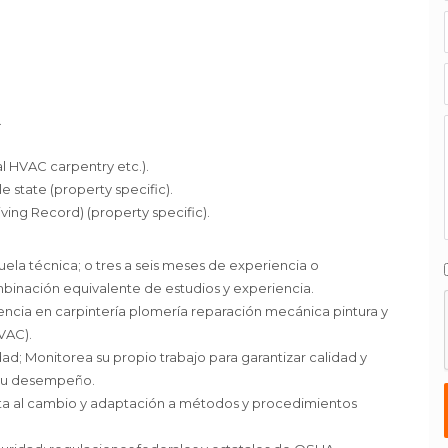
.
al HVAC carpentry etc.).
le state (property specific).
ing Record) (property specific).
ela técnica; o tres a seis meses de experiencia o
mbinación equivalente de estudios y experiencia.
cia en carpintería plomería reparación mecánica pintura y
VAC).
d; Monitorea su propio trabajo para garantizar calidad y
 su desempeño.
ta al cambio y adaptación a métodos y procedimientos