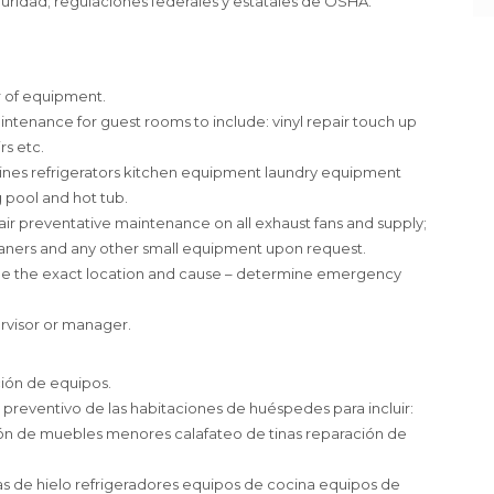
uridad; regulaciones federales y estatales de OSHA.
r of equipment.
ntenance for guest rooms to include: vinyl repair touch up
rs etc.
nes refrigerators kitchen equipment laundry equipment
pool and hot tub.
r preventative maintenance on all exhaust fans and supply;
aners and any other small equipment upon request.
ne the exact location and cause – determine emergency
ervisor or manager.
ción de equipos.
preventivo de las habitaciones de huéspedes para incluir:
ión de muebles menores calafateo de tinas reparación de
 de hielo refrigeradores equipos de cocina equipos de