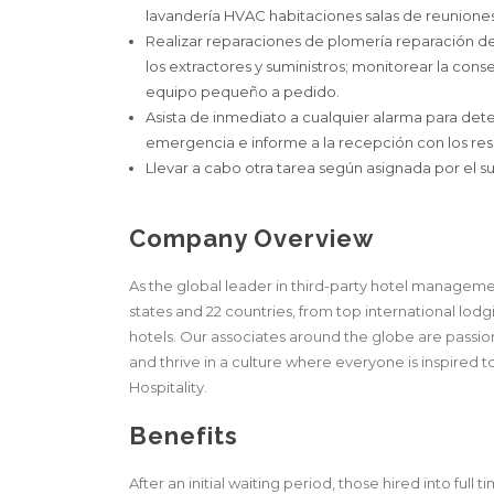
lavandería HVAC habitaciones salas de reuniones l
Realizar reparaciones de plomería reparación d
los extractores y suministros; monitorear la cons
equipo pequeño a pedido.
Asista de inmediato a cualquier alarma para dete
emergencia e informe a la recepción con los res
Llevar a cabo otra tarea según asignada por el s
Company Overview
As the global leader in third-party hotel management
states and 22 countries, from top international lodgi
hotels. Our associates around the globe are passion
and thrive in a culture where everyone is inspired to
Hospitality.
Benefits
After an initial waiting period, those hired into full