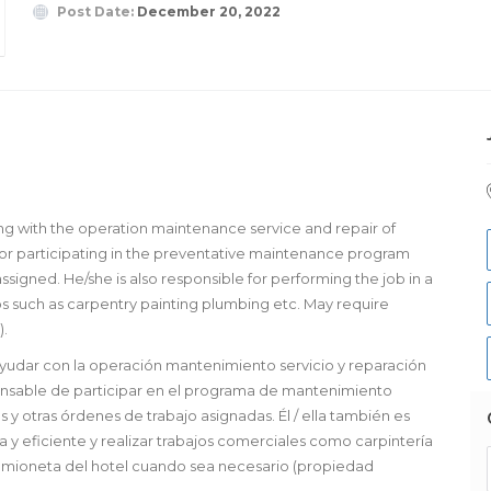
Post Date:
December 20, 2022
ing with the operation maintenance service and repair of
for participating in the preventative maintenance program
signed. He/she is also responsible for performing the job in a
s such as carpentry painting plumbing etc. May require
).
yudar con la operación mantenimiento servicio y reparación
sponsable de participar en el programa de mantenimiento
 y otras órdenes de trabajo asignadas. Él / ella también es
 y eficiente y realizar trabajos comerciales como carpintería
camioneta del hotel cuando sea necesario (propiedad