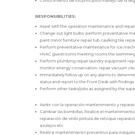
Conocimiento de los principios manejo de la seg
RESPONSIBILITIES:
Assist with the operation maintenance and repai
Change out light bulbs; perform preventative mai
paint minor furniture repair tub caulking tile repai
Perform preventative maintenance for ice machi
HVAC guestrooms meeting rooms the swimming 
Perform plumbing repair laundry equipment repai
monitor energy conservation; repair vacuum cle
Immediately follow up on any alarms to determi
status and report to the Front Desk with findings.
Perform other tasks/jobs as assigned by the sup
Asistir con la operación mantenimiento y repara
Cambiar las bombillas; Realice el mantenimiento 
reparación de vinilo pintura de retoque reparac
azulejos etc.
Realice mantenimiento preventivo para máquinas