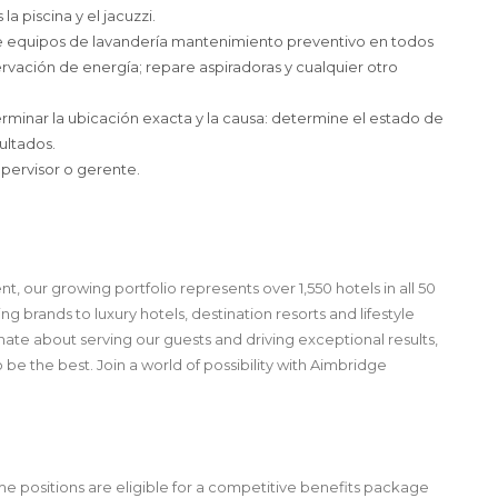
a piscina y el jacuzzi.
e equipos de lavandería mantenimiento preventivo en todos
ervación de energía; repare aspiradoras y cualquier otro
rminar la ubicación exacta y la causa: determine el estado de
ultados.
upervisor o gerente.
, our growing portfolio represents over 1,550 hotels in all 50
ng brands to luxury hotels, destination resorts and lifestyle
ate about serving our guests and driving exceptional results,
 be the best. Join a world of possibility with Aimbridge
 time positions are eligible for a competitive benefits package