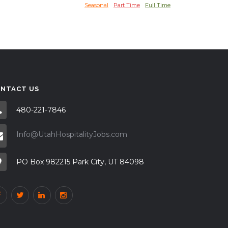
Seasonal
Part Time
Full Time
NTACT US
480-221-7846
Info@UtahHospitalityJobs.com
PO Box 982215 Park City, UT 84098