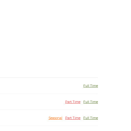
Full Time
Part Time
Full Time
Seasonal
Part Time
Full Time