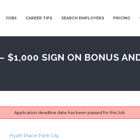
JOBS
CAREER TIPS
SEARCH EMPLOYERS
PRICING
 $1,000 SIGN ON BONUS AND
Application deadline date has been passed for this Job.
Hyatt Place Park City