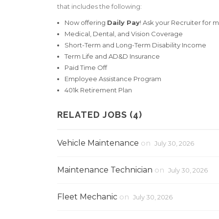
that includes the following:
Now offering
Daily Pay
! Ask your Recruiter for 
Medical, Dental, and Vision Coverage
Short-Term and Long-Term Disability Income
Term Life and AD&D Insurance
Paid Time Off
Employee Assistance Program
401k Retirement Plan
RELATED JOBS (4)
Vehicle Maintenance
on
July 30, 2026
Maintenance Technician
on
July 30, 2026
Fleet Mechanic
on
July 30, 2026