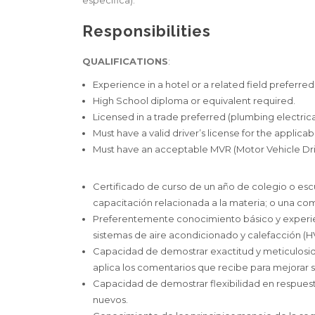
específica).
Responsibilities
QUALIFICATIONS
:
Experience in a hotel or a related field preferred
High School diploma or equivalent required.
Licensed in a trade preferred (plumbing electric
Must have a valid driver’s license for the applicab
Must have an acceptable MVR (Motor Vehicle Driv
Certificado de curso de un año de colegio o escu
capacitación relacionada a la materia; o una co
Preferentemente conocimiento básico y experien
sistemas de aire acondicionado y calefacción (H
Capacidad de demostrar exactitud y meticulosida
aplica los comentarios que recibe para mejorar
Capacidad de demostrar flexibilidad en respues
nuevos.