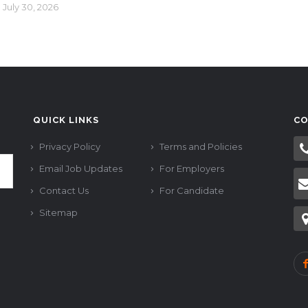
July 30, 2026
QUICK LINKS
CO
Privacy Policy
Terms and Policies
Email Job Updates
For Employers
Contact Us
For Candidate
Sitemap